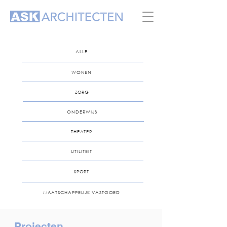
ALLE
WONEN
ZORG
ONDERWIJS
THEATER
UTILITEIT
SPORT
MAATSCHAPPELIJK VASTGOED
Projecten