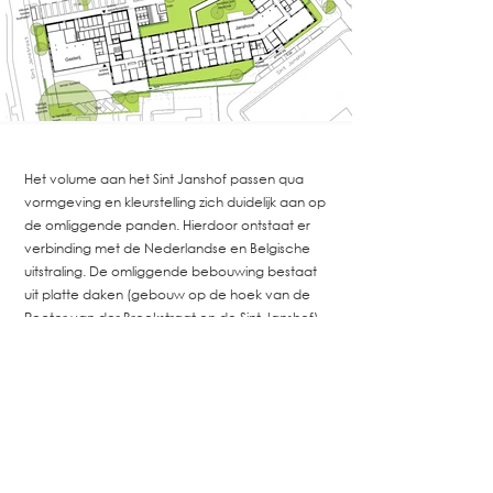
< Terug
Het volume aan het Sint Janshof passen qua
vormgeving en kleurstelling zich duidelijk aan op
de omliggende panden. Hierdoor ontstaat er
verbinding met de Nederlandse en Belgische
uitstraling. De omliggende bebouwing bestaat
uit platte daken (gebouw op de hoek van de
Rector van der Broekstraat en de Sint Janshof)
en het te handhaven gebouw De Croon I. De
overige woningbouw in de Rector van den
Broekstraat en de wijk erachter wordt
gekenmerkt door woningen met zadeldaken.
Het grote woongebouw op de hoek van de
Rector van der Broekstraat en de Sint Janshof
heeft een donker rode baksteen.