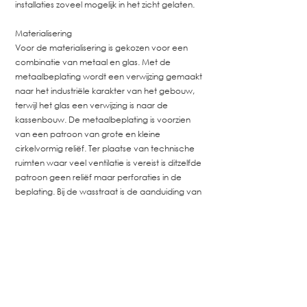
installaties zoveel mogelijk in het zicht gelaten.
Materialisering
Voor de materialisering is gekozen voor een
combinatie van metaal en glas. Met de
metaalbeplating wordt een verwijzing gemaakt
naar het industriële karakter van het gebouw,
terwijl het glas een verwijzing is naar de
kassenbouw. De metaalbeplating is voorzien
van een patroon van grote en kleine
cirkelvormig reliëf. Ter plaatse van technische
ruimten waar veel ventilatie is vereist is ditzelfde
patroon geen reliëf maar perforaties in de
beplating. Bij de wasstraat is de aanduiding van
de reclame aan de bovenzijde van de gevelpui
voorzien van ditzelfde patroon maar dan in de
vorm van een folie welke op het glas is
bevestigd. In dit folie zijn de letters van de tekst
weggelaten.
Reclame-uitingen