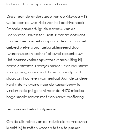
Industrieel Ontwerp en kassenbouw
Direct aan de andere zijde van de Rijksweg A13,
welke aan de westzijde van het bedrijvenpark
Emerald passeert, ligt de campus van de
Technische Universiteit Delft. Naar de oostkant
van het benzineverkooppunt is de start van het
gebied welke wordt gekarakteriseerd door
‘warenhuisarchitectuur’ oftewel kassenbouw.
Het benzineverkooppunt zoekt aansluiting bij
beide entiteiten. Enerzijds middels een industriële
vormgeving door middel van een sculpturale
staalconstructie en vormentaal. Aan de andere
kant is de verwijzing naar de kassenbouw te
vinden in de pui gericht naar de N470 middels
hoge smalle ramen met een slanke profilering.
Techniek esthetisch uitgevoerd
Om de uitstraling van de industriële vormgeving
kracht bij te zetten worden te toe te passen